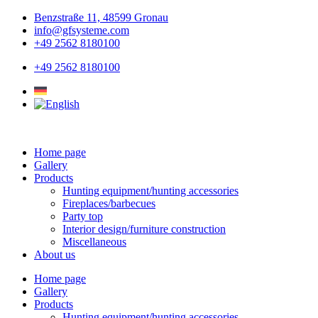
Skip
Benzstraße 11, 48599 Gronau
to
info@gfsysteme.com
content
+49 2562 8180100
+49 2562 8180100
Home page
Gallery
Products
Hunting equipment/hunting accessories
Fireplaces/barbecues
Party top
Interior design/furniture construction
Miscellaneous
About us
Home page
Gallery
Products
Hunting equipment/hunting accessories